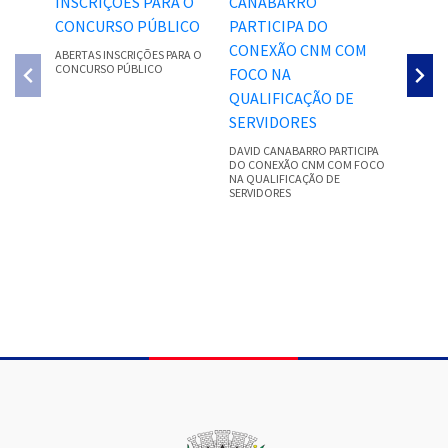
ABERTAS INSCRIÇÕES PARA O
CONCURSO PÚBLICO
PREFEIT
CANABAR
CAPACIT
TRANSF
DAVID CANABARRO PARTICIPA
DO CONEXÃO CNM COM FOCO
NA QUALIFICAÇÃO DE
SERVIDORES
Conteúdo Rodapé