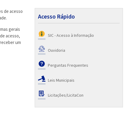
es de acesso
Acesso Rápido
ade.
rmas gerais
SIC - Acesso à Informação
 de acesso,
 receber um
Ouvidoria
Perguntas Frequentes
Leis Municipais
Licitações/LicitaCon