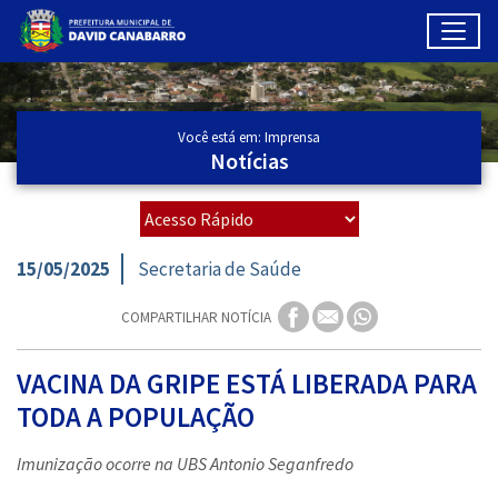
Toggl
Ir para conteúdo principal
Conteúdo Principal
Você está em: Imprensa
Notícias
15/05/2025
Secretaria de Saúde
COMPARTILHAR NOTÍCIA
VACINA DA GRIPE ESTÁ LIBERADA PARA
TODA A POPULAÇÃO
Imunização ocorre na UBS Antonio Seganfredo