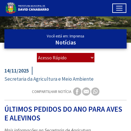
Toggl
Ir para conteúdo principal
Conteúdo Principal
Você está em: Imprensa
Notícias
14/11/2025
Secretaria da Agricultura e Meio Ambiente
COMPARTILHAR NOTÍCIA
ÚLTIMOS PEDIDOS DO ANO PARA AVES
E ALEVINOS
Mais informações na Secretaria de Agricutura