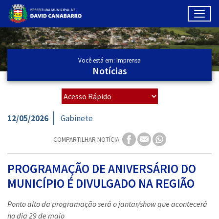
Toggl
Ir para conteúdo principal
Conteúdo Principal
Você está em: Imprensa
Notícias
12/05/2026
Gabinete
COMPARTILHAR NOTÍCIA
PROGRAMAÇÃO DE ANIVERSÁRIO DO
MUNICÍPIO É DIVULGADO NA REGIÃO
Ponto alto da programação será o jantar/show que acontecerá
no dia 29 de maio