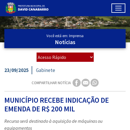
Toggl
Ir para conteúdo principal
Conteúdo Principal
Você está em: Imprensa
Notícias
23/09/2025
Gabinete
COMPARTILHAR NOTÍCIA
MUNICÍPIO RECEBE INDICAÇÃO DE
EMENDA DE R$ 200 MIL
Recurso será destinado à aquisição de máquinas ou
equipamentos