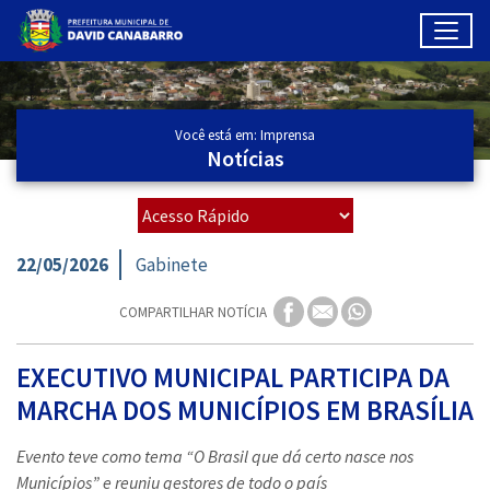
Toggl
Ir para conteúdo principal
Conteúdo Principal
Você está em: Imprensa
Notícias
22/05/2026
Gabinete
COMPARTILHAR NOTÍCIA
EXECUTIVO MUNICIPAL PARTICIPA DA
MARCHA DOS MUNICÍPIOS EM BRASÍLIA
Evento teve como tema “O Brasil que dá certo nasce nos
Municípios” e reuniu gestores de todo o país