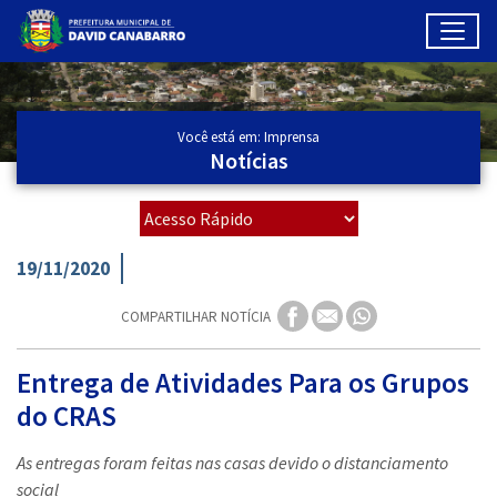
Toggl
Ir para conteúdo principal
Conteúdo Principal
Você está em: Imprensa
Notícias
19/11/2020
COMPARTILHAR NOTÍCIA
Entrega de Atividades Para os Grupos
do CRAS
As entregas foram feitas nas casas devido o distanciamento
social