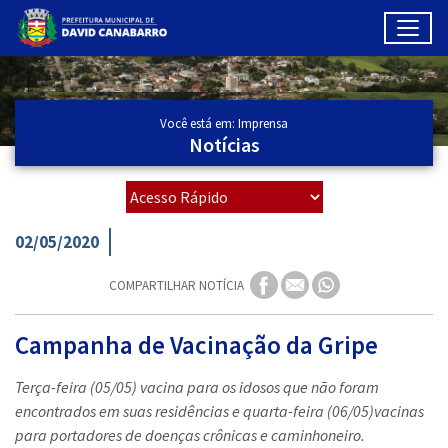
Toggl
Ir para conteúdo principal
Conteúdo Principal
Você está em: Imprensa
Notícias
02/05/2020
COMPARTILHAR NOTÍCIA
Campanha de Vacinação da Gripe
Terça-feira (05/05) vacina para os idosos que não foram
encontrados em suas residências e quarta-feira (06/05)vacinas
para portadores de doenças crônicas e caminhoneiro.