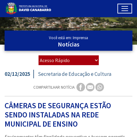
Toggl
Ir para conteúdo principal
Conteúdo Principal
Você está em: Imprensa
Notícias
02/12/2025
Secretaria de Educação e Cultura
COMPARTILHAR NOTÍCIA
CÂMERAS DE SEGURANÇA ESTÃO
SENDO INSTALADAS NA REDE
MUNICIPAL DE ENSINO
Equipamentos têm finalidade preventiva e buscam garantir